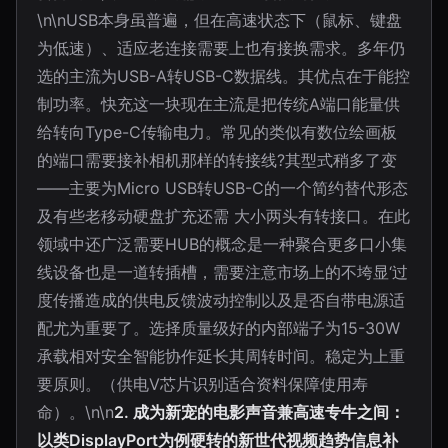
\n\nUSB本身虽普遍，但在高速状态下（鼠标、键盘
为低速）、适应老连接需要上也有接换需求。多年仍
选的主流为USB-A转USB-C数据线。其优点在于能控
制功率。快充这一块现在主流是把传统A端口能量供
给转向Type-C传输电力。常见的类似有数位绘画板
的端口需要接补相机那样的转接线?其型式稍多了变
——主要为Micro USB转USB-C的一个简约替代形态
及有些老移动硬盘扩充还需 大小两头有转接口。在此
领域中还广泛需要HUB的概念是一种聚合更多口小集
线设备也是一道转插槽，需要注意市场上的不垮显‘过
度传播造成的供电反馈波动控制以及是否自带电源适
配尤为重要了。选择质量级好的内部端子为15-30W
承载相对安全智能协作延长其周转时间。稳定为上重
要原则。（供电V芯片识别适合资料保障使用寿
命）。\n\n
2. 成为新宠的电影声音兼高速专牛之间：
以类DisplayPort为例硬转的新世代视频趋势信息补