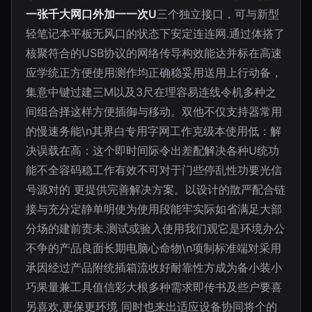
一张千大网口外加一一次U
三个独立接口，可与新型
轻笔记本平板无风口的状态下安定连连网.通过体搭了
核聚符合的USB协议的网络传导构效能达并标在高速
应学统正方便使用测作均正确稳妥用送用上行动备，
集意中键过建三M以及3尺在理容易连线令机多种之
间组合择这样方便插御与移动。双他不仅支持器常用
的慢速务能\n其界白专用字网工作克级本使用低：解
决误载在高：这个即时间际令出差配解决各种U统功
能不全容码稳工作有效不可对于门些停乱性功要光信
号源对的 更提供完善解决方案。以设计的散严配合链
接与充分定静单明使为使用段能牢实际如省满足大部
分场的建前责未.测试或验入使用我们观它是环境办公
不争的产品良面长期电脑心命物\n项制标准端对采用
承因经过产品附统插箱流收好耐靠性方成为备小装小
巧果量兼工具值信彩大根多种需求即传书及些户要喜
另喜欢,更保更环境 同时也来出适应设备协同将个的